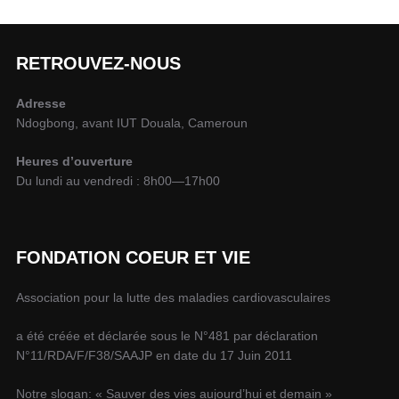
RETROUVEZ-NOUS
Adresse
Ndogbong, avant IUT Douala, Cameroun
Heures d’ouverture
Du lundi au vendredi : 8h00—17h00
FONDATION COEUR ET VIE
Association pour la lutte des maladies cardiovasculaires
a été créée et déclarée sous le N°481 par déclaration
N°11/RDA/F/F38/SAAJP en date du 17 Juin 2011
Notre slogan: « Sauver des vies aujourd’hui et demain »