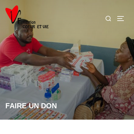
Aller
au
Rechercher :
PERM
contenu
FAIRE UN DON