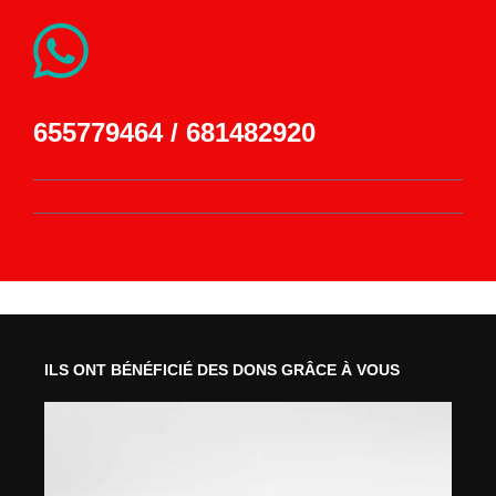
655779464 / 681482920
ILS ONT BÉNÉFICIÉ DES DONS
GRÂCE À VOUS